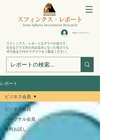
スフィンクス
・
レポート
from Sphynx Investment Research
会員はここからログイン
。
スフィンクス・レポートはグラフが命です
出先などで文章のみお読みになった場合でも
ぜひ後ほどPDFでグラフをご確認ください。
レポート
ビジネス会員
ビジネス会員
パーソナル会員
無料お試し