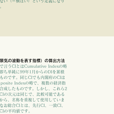
ない（＝横ばい）という定義になり
。
（景気の波動を表す指標）の算出方法
言うCIとはCumulative Indexの略
即ち単純に99年1月からのDIを累積
ものです。同じCIでも内閣府のCIは
の波を示します
mposite Indexの略で、複数の経済指
合成したものです。しかし、これら2
CIの次元は同じで、比較可能である
したい方に
から、名称を重複して使用していま
なお総合CIとは、先行CI、一致CI、
CIの平均値です。