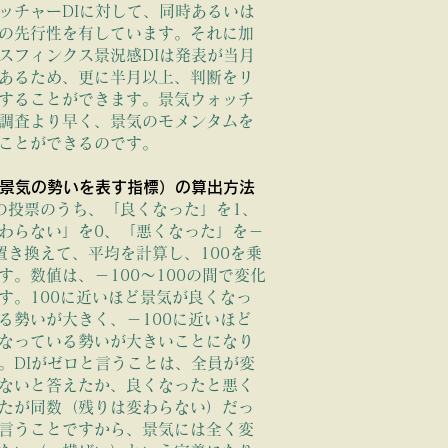
ッチャーDIに対して、同時あるいは
の先行性を有しています。それに加
スフィンクス景況感DIは発表が当月
あるため、更に半月以上、判断をリ
の細かな変化
することができます。景気ウォッチ
調査より早く、景気のモメンタムを
ことができるのです。
（景気の勢いを表す指標）の算出方法
の投票のうち、「良くなった」を1、
わらない」を0、「悪くなった」を－
置き換えて、平均を計算し、100を乗
す。数値は、－100～100の間で変化
す。100に近いほど景気が良くなっ
る勢いが大きく、－100に近いほど
なっている勢いが大きいことになり
。DIがゼロと言うことは、全員が変
ないと答えたか、良くなったと悪く
たが同数（残りは変わらない）だっ
言うことですから、景気には全く変