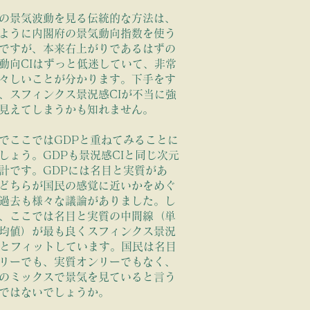
の景気波動を見る伝統的な方法は、
馴染むようです
ように内閣府の景気動向指数を使う
ですが、本来右上がりであるはずの
動向CIはずっと低迷していて、非常
々しいことが分かります。下手をす
ます
名目と実質の中間あたりが
、スフィンクス景況感CIが不当に強
見えてしまうかも知れません。
でここではGDPと重ねてみることに
しょう。GDPも景況感CIと同じ次元
計です。GDPには名目と実質があ
どちらが国民の感覚に近いかをめぐ
過去も様々な議論がありました。し
、ここでは名目と実質の中間線（単
均値）が最も良くスフィンクス景況
Iとフィットしています。国民は名目
リーでも、実質オンリーでもなく、
のミックスで景気を見ていると言う
ではないでしょうか。