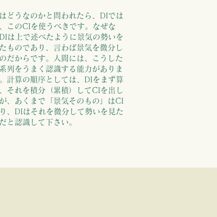
はどうなのかと問われたら、DIでは
、このCIを使うべきです。なぜな
DIは上で述べたように景気の勢いを
たものであり、言わば景気を微分し
のだからです。人間には、こうした
系列をうまく認識する能力がありま
。計算の順序としては、DIをまず算
、それを積分（累積）してCIを出し
が、あくまで「景気そのもの」はCI
府
景気動向指数
総合
CI
り、DIはそれを微分して勢いを見た
だと認識して下さい。
業生産系と相場系指数を
（
5
月まで、軸省略）