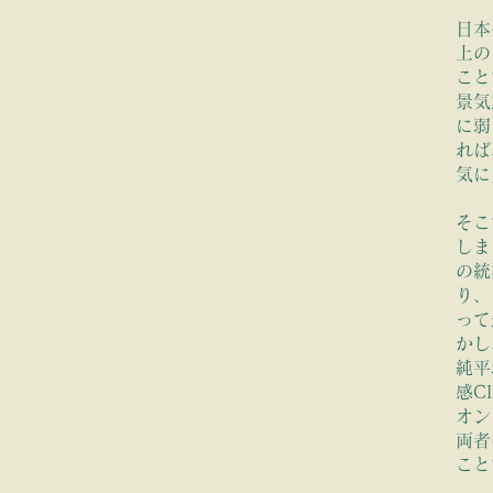
 Sentiment CI
日本
方が景況感
CI
と
上の
こと
景気
に弱
数よりも
GDP
の方がマッチし
…
れば
気に
そこ
しま
の統
り、
って
かし
純平
感C
オン
両者
こと