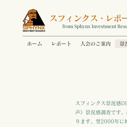
スフィンクス
・
レポ
from Sphynx Investment Res
ホーム
レポート
入会のご案内
景
スフィンクス景況感D
声》景況感調査です。
ります。翌2000年