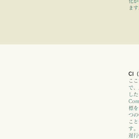
化が
ます
CI
 Sentiment CI
ここで
で、
した
CI
は成長と景気
Co
標を
つの
かな流れ、底や天井を確認
こと
す
。
遅行