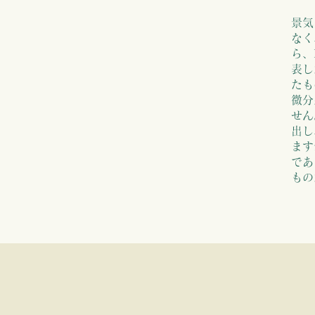
景気
なく
ら、
表し
たも
微分
せん
出し
ます
内閣
であ
もの
鉱工