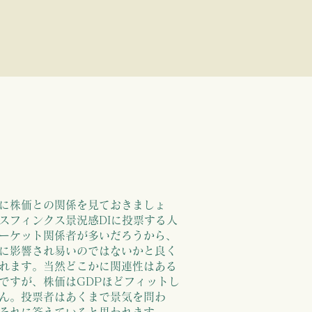
08
09
10
11
12
13
係も見ておきま
に株価との関係を見ておきましょ
スフィンクス景況感DIに投票する人
ーケット関係者が多いだろうから、
いて動きます
に影響され易いのではないかと良く
れます。当然どこかに関連性はある
ですが、株価はGDPほどフィットし
ん。投票者はあくまで景気を問わ