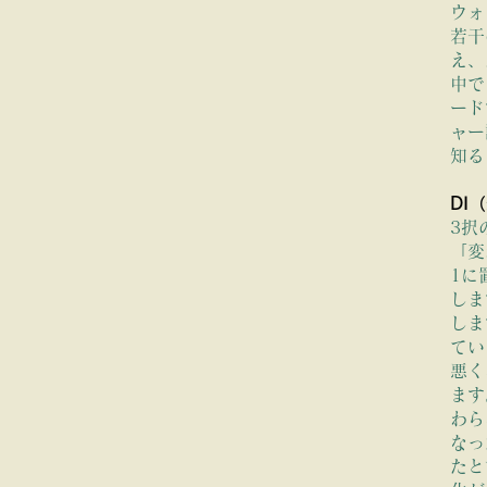
ウォ
 Sentiment DI
若干
え、
中で
DI
は景気の勢い
ード
ャー
知る
い景気の強弱を見たい方に
DI
3択
「変
1に
しま
しま
てい
悪く
ます
わら
なっ
たと