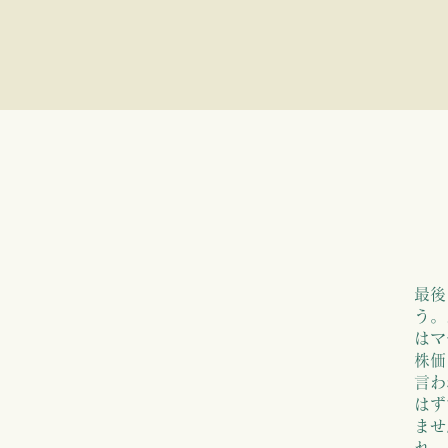
値）スフィンクス・内閣府
02
03
04
05
06
07
 Sentiment CI
CI
と株価との関
最後
う。
はマ
いますが、株価より落ち着
株価
言わ
はず
ませ