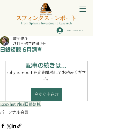
スフィンクス
・
レポート
from Sphynx Investment Research
会員はここからログイン
藻谷 俊介
7月1日
読了時間: 2分
日銀短観 6月調査
記事の続きは…
sphynx.report を定期購読してお読みくださ
い。
今すぐ申込む
EcoShot Plus
日銀短観
パーソナル会員